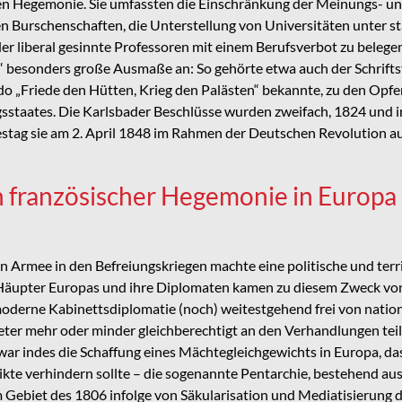
 Hegemonie. Sie umfassten die Einschränkung der Meinungs- und 
n Burschenschaften, die Unterstellung von Universitäten unter st
oder liberal gesinnte Professoren mit einem Berufsverbot zu bele
esonders große Ausmaße an: So gehörte etwa auch der Schriftste
 „Friede den Hütten, Krieg den Palästen“ bekannte, zu den Opfe
taates. Die Karlsbader Beschlüsse wurden zweifach, 1824 und i
estag sie am 2. April 1848 im Rahmen der Deutschen Revolution a
n französischer Hegemonie in Europa
n Armee in den Befreiungskriegen machte eine politische und ter
 Häupter Europas und ihre Diplomaten kamen zu diesem Zweck vo
derne Kabinettsdiplomatie (noch) weitestgehend frei von nationa
treter mehr oder minder gleichberechtigt an den Verhandlungen te
ar indes die Schaffung eines Mächtegleichgewichts in Europa, das
kte verhindern sollte – die sogenannte Pentarchie, bestehend aus
 Gebiet des 1806 infolge von Säkularisation und Mediatisierung 