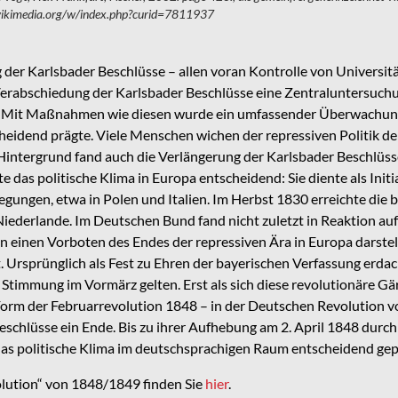
wikimedia.org/w/index.php?curid=7811937
er Karlsbader Beschlüsse – allen voran Kontrolle von Universit
erabschiedung der Karlsbader Beschlüsse eine Zentraluntersuc
te. Mit Maßnahmen wie diesen wurde ein umfassender Überwachungs-
eidend prägte. Viele Menschen wichen der repressiven Politik der 
intergrund fand auch die Verlängerung der Karlsbader Beschlüsse 
e das politische Klima in Europa entscheidend: Sie diente als Ini
gungen, etwa in Polen und Italien. Im Herbst 1830 erreichte die
derlande. Im Deutschen Bund fand nicht zuletzt in Reaktion auf di
einen Vorboten des Endes der repressiven Ära in Europa darstel
 Ursprünglich als Fest zu Ehren der bayerischen Verfassung erdach
 Stimmung im Vormärz gelten. Erst als sich diese revolutionäre Gä
 Form der Februarrevolution 1848 – in der Deutschen Revolution 
eschlüsse ein Ende. Bis zu ihrer Aufhebung am 2. April 1848 durch
as politische Klima im deutschsprachigen Raum entscheidend gep
ution“ von 1848/1849 finden Sie
hier
.