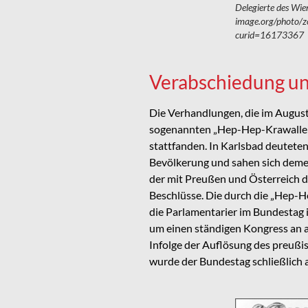
Delegierte des Wie
image.org/photo/z
curid=16173367
Verabschiedung un
Die Verhandlungen, die im Augus
sogenannten „Hep-Hep-Krawallen“
stattfanden. In Karlsbad deuteten
Bevölkerung und sahen sich demen
der mit Preußen und Österreich d
Beschlüsse. Die durch die „Hep-He
die Parlamentarier im Bundestag 
um einen ständigen Kongress an au
Infolge der Auflösung des preußi
wurde der Bundestag schließlich a