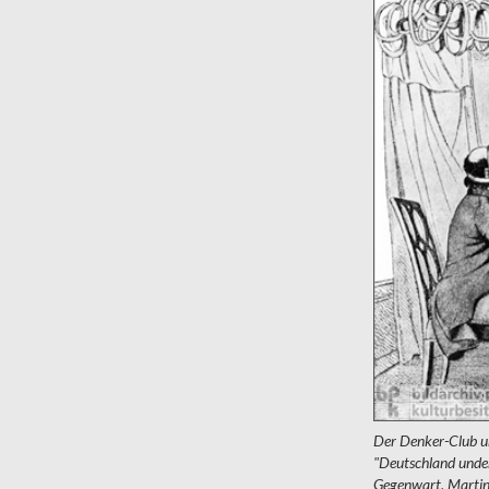
Der Denker-Club u
"Deutschland under
Gegenwart, Martin 