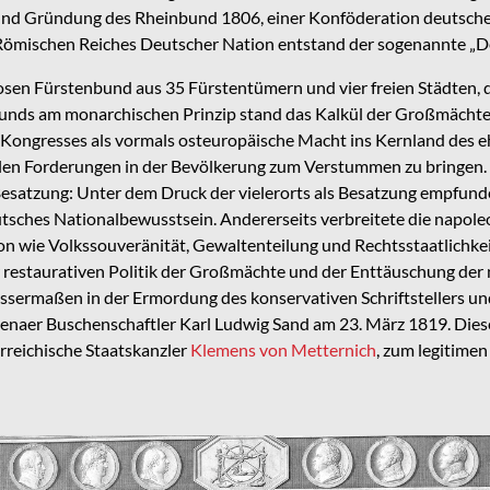
d Gründung des Rheinbund 1806, einer Konföderation deutscher S
 Römischen Reiches Deutscher Nation entstand der sogenannte „D
losen Fürstenbund aus 35 Fürstentümern und vier freien Städten, 
unds am monarchischen Prinzip stand das Kalkül der Großmächte 
 Kongresses als vormals osteuropäische Macht ins Kernland des 
llen Forderungen in der Bevölkerung zum Verstummen zu bringen. I
esatzung: Unter dem Druck der vielerorts als Besatzung empfun
deutsches Nationalbewusstsein. Andererseits verbreitete die napo
on wie Volkssouveränität, Gewaltenteilung und Rechtsstaatlichkei
 restaurativen Politik der Großmächte und der Enttäuschung der n
issermaßen in der Ermordung des konservativen Schriftstellers u
naer Buschenschaftler Karl Ludwig Sand am 23. März 1819. Diese
rreichische Staatskanzler
Klemens von Metternich
, zum legitimen