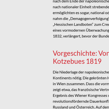
nach dem Ende der napoleonischen
nach nationaler Einheit strebende
ermöglichten es sogar, national 
nahm die „Demagogenverfolgung“ b
„Hessischen Landboten“ zum Credo
eines vormodernen Überwachungss
1832, verlängert, bevor der Bund
Vorgeschichte: Vo
Kotzebues 1819
Die Niederlage der napoleonische
Kontinents nötig. Die gekrönten
in Wien zusammen. Dass die vormo
zeigt etwa, das französische Ver
Ergebnis des Wiener Kongresses w
revolutionsfördernde Dauerkonfli
Russland und Österreich. Auf dem