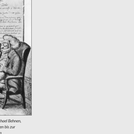
hael Behnen,
n bis zur
a