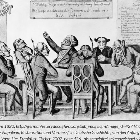
m 1820, http://germanhistorydocs.ghi-dc.org/sub_image.cfm?image_id=427 Mic
 Napoleon, Restauration und Vormärz," in Deutsche Geschichte, von den Anfänge
Vogt, Her. Frankfurt, Fischer, 2002. page 426., als gemeinfrei gekennzeichnet vi