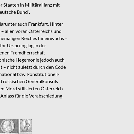
taaten in Militärallianz mit
eutsche Bund“.
darunter auch Frankfurt. Hinter
– allen voran Österreichs und
ehemaligen Reiches hineinwuchs –
hr Ursprung lag in der
denen Fremdherrschaft
leonische Hegemonie jedoch auch
t – nicht zuletzt durch den Code
ational bzw. konstitutionell-
nd russischen Generalkonsuls
n Mord stilisierten Österreich
 Anlass für die Verabschiedung