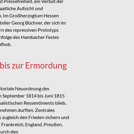
Pressefreiheit, ein Verbot der
aatliche Aufsicht und
gen. Im Großherzogtum Hessen
ller Georg Büchner, der sich im
rn des repressiven Prototyps
nfolge des Hambacher Festes
ufhob.
 bis zur Ermordung
ritoriale Neuordnung des
n September 1814 bis Juni 1815
listischen Ressentiments blieb,
ilnehmen durften. Zentrales
 zugleich den Frieden sichern und
 Frankreich, England, Preußen,
durch den