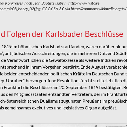
ner Kongresses, nach Jean-Baptiste Isabey - http://www.histoire-
oom/nic08_isabey_02f.jpg, CC BY-SA 3.0 via https://commons.wikimedia.org/w/
d Folgen der Karlsbader Beschlüsse
t 1819 im böhmischen Karlsbad stattfanden, waren darüber hinau
, antijüdischen Ausschreitungen, die in mehreren Dutzend Städ
 de Verantwortlichen die Gewaltexzesse als weitere Indizien revo
tsprechend in ihrem Vorgehen bestärkt. Ende August verabschied
ie beiden entscheidenden politischen Kräfte im Deutschen Bund t
p-Unruhen“ hervorgerufene Revolutionsfurcht stellte letztlich die
in Frankfurt die Beschlüsse am 20. September 1819 bestätigten. B
s den Mitgliedsstaaten entsandten Vertretern, der im Frankfurter
sch-österreichischen Dualismus zugunsten Preußens im preußisch
ls gemeinsames exekutives und legislatives Organ aufgelöst.