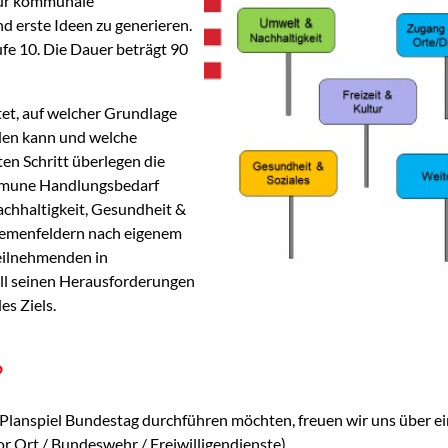
für kommunale
 erste Ideen zu generieren.
ufe 10. Die Dauer beträgt 90
tet, auf welcher Grundlage
nden kann und welche
en Schritt überlegen die
ommune Handlungsbedarf
chhaltigkeit, Gesundheit &
Themenfeldern nach eigenem
Teilnehmenden in
ll seinen Herausforderungen
es Ziels.
?
as Planspiel Bundestag durchführen möchten, freuen wir uns über 
or Ort / Bundeswehr / Freiwilligendienste).