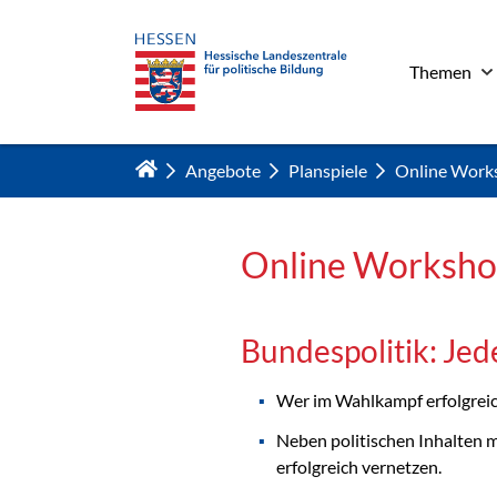
Themen
Zum Hauptinhalt springen
Angebote
Planspiele
Online Work
Online Worksho
Bundespolitik: Je
Wer im Wahlkampf erfolgreich
Neben politischen Inhalten 
erfolgreich vernetzen.