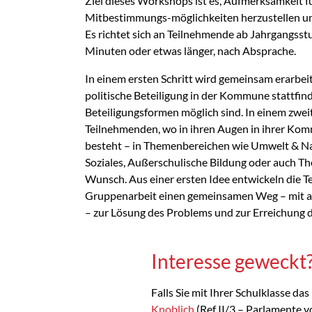
Ziel dieses Workshops ist es, Aufmerksamkeit 
Mitbestimmungs-möglichkeiten herzustellen und
Es richtet sich an Teilnehmende ab Jahrgangsst
Minuten oder etwas länger, nach Absprache.
In einem ersten Schritt wird gemeinsam erarbei
politische Beteiligung in der Kommune stattfi
Beteiligungsformen möglich sind. In einem zweit
Teilnehmenden, wo in ihren Augen in ihrer K
besteht – in Themenbereichen wie Umwelt & Na
Soziales, Außerschulische Bildung oder auch 
Wunsch. Aus einer ersten Idee entwickeln die 
Gruppenarbeit einen gemeinsamen Weg – mit a
– zur Lösung des Problems und zur Erreichung d
Interesse geweckt
Falls Sie mit Ihrer Schulklasse d
Knoblich
(Ref II/3 – Parlamente v