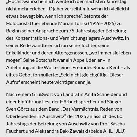
„Höchstwahrscheinlich werde ich den nächsten Jahrestag
nicht mehr erleben. [D]aher verzeiht mir, wenn ich vielleicht
etwas bewegt bin, wenn ich spreche“, betonte der
Holocaust-Überlebende Marian Turski (1926–2025) zu
Beginn seiner Ansprache zum 75. Jahrestag der Befreiung
des Konzentrations- und Vernichtungslagers Auschwitz. In
seiner Rede wandte er sich an seine Tochter, seine
Enkelkinder und deren Altersgenossen, „wo immer sie leben
mögen“. Seine Botschaft war ein Appell, den er – in
Anlehnung an die Worte seines Freundes Roman Kent – als
elftes Gebot formulierte: „Seid nicht gleichgültig.“ Dieser
Aufruf erscheint heute wichtiger denn je.
Nach einem Grußwort von Landrätin Anita Schneider und
einer Einführung liest der Hörbuchsprecher und Sänger
Sven Görtz aus dem Band „Das Vermächtnis. Reden von
Überlebenden in Auschwitz“, der 2025 anlässlich des 80.
Jahrestags der Befreiung von Auschwitz von Prof. Sascha
Feuchert und Aleksandra Bak-Zawalski (beide AHL | JLU)