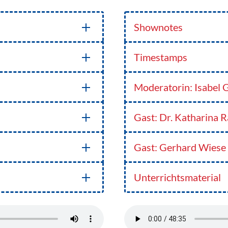
Shownotes
Timestamps
Moderatorin: Isabel 
Gast: Dr. Katharina 
Gast: Gerhard Wiese
Unterrichtsmaterial