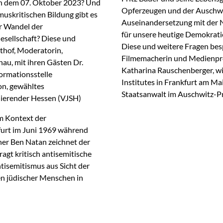
ch dem 07. Oktober 2023? Und
Opferzeugen und der Auschwit
uskritischen Bildung gibt es
Auseinandersetzung mit der 
er Wandel der
für unsere heutige Demokrati
esellschaft? Diese und
Diese und weitere Fragen bes
thof, Moderatorin,
Filmemacherin und Medienpro
u, mit ihren Gästen Dr.
Katharina Rauschenberger, wis
ormationsstelle
Institutes in Frankfurt am Ma
on, gewähltes
Staatsanwalt im Auschwitz-P
dierender Hessen (VJSH)
m Kontext der
furt im Juni 1969 während
sher Ben Natan zeichnet der
ragt kritisch antisemitische
tisemitismus aus Sicht der
en jüdischer Menschen in