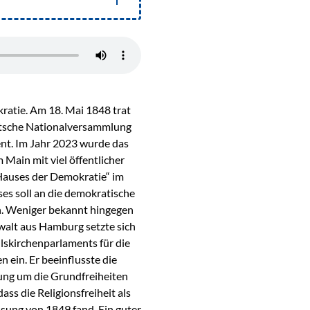
ratie. Am 18. Mai 1848 trat
eutsche Nationalversammlung
nt. Im Jahr 2023 wurde das
 Main mit viel öffentlicher
Hauses der Demokratie“ im
ses soll an die demokratische
n. Weniger bekannt hingegen
nwalt aus Hamburg setzte sich
ulskirchenparlaments für die
 ein. Er beeinflusste die
ung um die Grundfreiheiten
ss die Religionsfreiheit als
ssung von 1849 fand. Ein guter