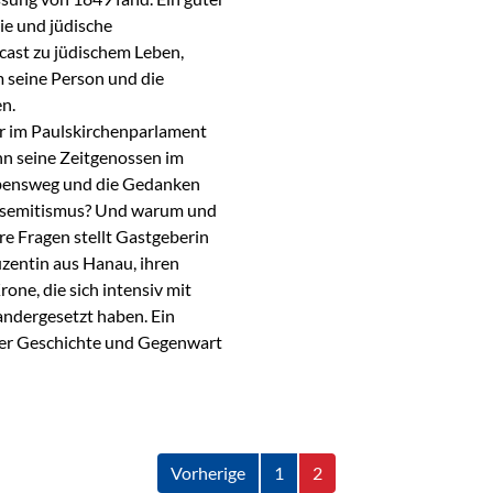
e und jüdische
cast zu jüdischem Leben,
 seine Person und die
en.
er im Paulskirchenparlament
hn seine Zeitgenossen im
ebensweg und die Gedanken
tisemitismus? Und warum und
re Fragen stellt Gastgeberin
zentin aus Hanau, ihren
ne, die sich intensiv mit
ndergesetzt haben. Ein
cher Geschichte und Gegenwart
Vorherige
1
2