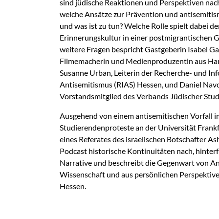
sind jüdische Reaktionen und Perspektiven na
welche Ansätze zur Prävention und antisemitism
und was ist zu tun? Welche Rolle spielt dabei d
Erinnerungskultur in einer postmigrantischen G
weitere Fragen bespricht Gastgeberin Isabel Ga
Filmemacherin und Medienproduzentin aus Hana
Susanne Urban, Leiterin der Recherche- und Inf
Antisemitismus (RIAS) Hessen, und Daniel Nav
Vorstandsmitglied des Verbands Jüdischer Stu
Ausgehend von einem antisemitischen Vorfall i
Studierendenproteste an der Universität Frank
eines Referates des israelischen Botschafter A
Podcast historische Kontinuitäten nach, hinterf
Narrative und beschreibt die Gegenwart von An
Wissenschaft und aus persönlichen Perspektiv
Hessen.