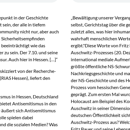
punkt in der Geschichte
„Bewältigung unserer Vergang
sein, der alle in tiefem
selbst, Gerichtstag über die 
ommunity nicht nur, aber auch
zuletzt alles, was hier inhuma
as Sicherheitsempfinden
wahrhaft menschlichen Wert
 beeinträchtigt wie das
ergibt."Diese Worte von Fritz
r zu sein. Der 7.10. und seine
Auschwitz-Prozesses (20. Dez
sur. Auch hier in Hessen. […]“
international mediale Aufmer
größte öffentliche NS-Schwu
skizziert von der Recherche-
Nachkriegsgeschichte und ma
RIAS Hessen), liefert den
der NS-Geschichte und des H
Prozess vom hessischen Gene
geprägt. Zum ersten Mal wurd
ismus in Hessen, Deutschland
Holocaust am Beispiel des Ko
ietet Antisemitismus in den
Auschwitz in seiner Dimensio
e äußert sich Antisemitismus
deutschen Öffentlichkeit sich
lle spielen dabei
Auschwitz-Prozess aus? Welch
und die sozialen Medien? Was
Fritz Bauer und seine Lebens