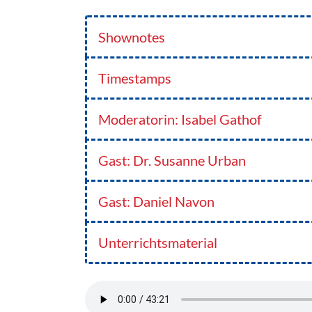
Shownotes
Timestamps
Moderatorin: Isabel Gathof
Gast: Dr. Susanne Urban
Gast: Daniel Navon
Unterrichtsmaterial