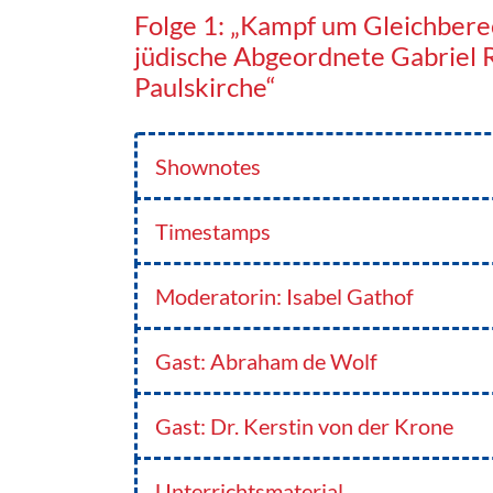
Folge 1: „Kampf um Gleichbere
jüdische Abgeordnete Gabriel R
Paulskirche“
Shownotes
Timestamps
Moderatorin: Isabel Gathof
Gast: Abraham de Wolf
Gast: Dr. Kerstin von der Krone
Unterrichtsmaterial