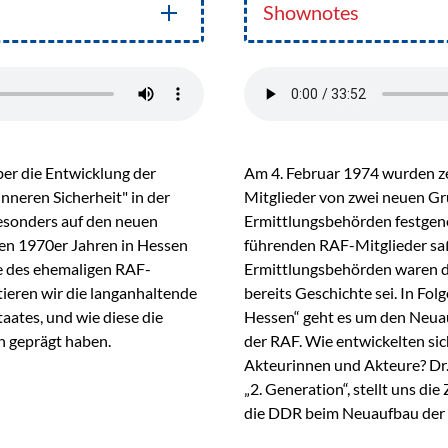
Shownotes
ber die Entwicklung der
Am 4. Februar 1974 wurden z
neren Sicherheit" in der
Mitglieder von zwei neuen Gr
esonders auf den neuen
Ermittlungsbehörden festgen
den 1970er Jahren in Hessen
führenden RAF-Mitglieder sa
e des ehemaligen RAF-
Ermittlungsbehörden waren d
tieren wir die langanhaltende
bereits Geschichte sei. In Fo
aates, und wie diese die
Hessen“ geht es um den Neuau
en geprägt haben.
der RAF. Wie entwickelten si
Akteurinnen und Akteure? Dr.
„2. Generation“, stellt uns d
die DDR beim Neuaufbau der 