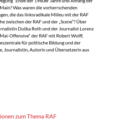
egung“ Ende der 1960er Jahre und Anfang der
m Main? Was waren die vorherrschenden
gen, die das linksradikale Milieu mit der RAF
che zwischen der RAF und der „Scene“? Über
rnalistin Duška Roth und der Journalist Lorenz
Mai-Offensive“ der RAF mit Robert Wolff,
szentrale für politische Bildung und der
, Journalistin, Autorin und Übersetzerin aus
kationen zum Thema RAF