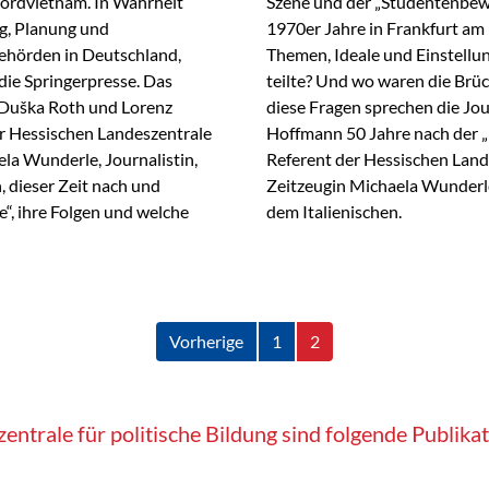
ordvietnam. In Wahrheit
Szene und der „Studentenbew
g, Planung und
1970er Jahre in Frankfurt a
Behörden in Deutschland,
Themen, Ideale und Einstellun
ie Springerpresse. Das
teilte? Und wo waren die Brü
 Duška Roth und Lorenz
diese Fragen sprechen die Jou
r Hessischen Landeszentrale
Hoffmann 50 Jahre nach der „
ela Wunderle, Journalistin,
Referent der Hessischen Lande
, dieser Zeit nach und
Zeitzeugin Michaela Wunderle
“, ihre Folgen und welche
dem Italienischen.
Vorherige
1
2
zentrale für politische Bildung sind folgende Publi