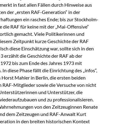
erkt in fast allen Fällen durch Hinweise aus
ten der „ersten RAF-Generation“ in der
rhaftungen ein rasches Ende; bis zur Stockholm-
 die RAF für keine mit der „Mai-Offensive“
rtlich gemacht. Viele Politikerinnen und
 diesem Zeitpunkt kurze Geschichte der RAF
lsch diese Einschätzung war, sollte sich in den
 3 erzählt die Geschichte der RAF ab der
i 1972 bis zum Ende des Jahres 1973 mit
n diese Phase fällt die Einrichtung des „infos“,
 Horst Mahler in Berlin, die ersten beiden
en RAF-Mitglieder sowie die Versuche von nicht
Unterstützerinnen und Unterstützer, die
iederaufzubauen und zu professionalisieren.
e Wahrnehmungen von den Zeitzeuginnen Renate
und dem Zeitzeugen und RAF-Anwalt Kurt
ration in den breiten historischen Kontext