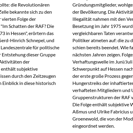
llte: die Revolutionären
Gründungsmitglieder, wohlgem
Zelle bekannte sich zu den
der Bevölkerung. Die Aktivitä
 vierten Folge der
Illegalität nahmen mit den Ve
 "Im Schatten der RAF? Die
Besetzung im Jahr 1975 wurde
3 in Hessen", erörtern das
vergleichbaren Taten verantwo
Gerd-Hinrich Schnepel, und
Politiker atmeten auf: die zu
Landeszentrale für politische
schien bereits beendet. Wie fa
ur Entstehung dieser Gruppe
nächsten Jahren zeigen. Folge
 Aktivitäten der
Verhaftungswelle im Juni/Jul
 enthält subjektive
Schwerpunkt auf Hessen nach. I
ssen durch den Zeitzeugen
der erste große Prozess gegen
Einblick in diese historisch
Hungerstreiks der inhaftiert
verhafteten Mitgliedern und 
Gruppenstrukturen der RAF w
Die Folge enthält subjektiv
Aßmus und Ulrike Fabricius 
Groenewold, die von der Mode
eingeordnet werden.