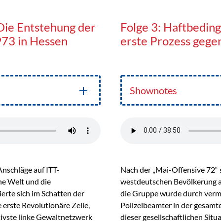
Die Entstehung der
Folge 3: Haftbedin
973 in Hessen
erste Prozess geg
Shownotes
Anschläge auf ITT-
Nach der „Mai-Offensive 72“ s
he Welt und die
westdeutschen Bevölkerung a
rte sich im Schatten der
die Gruppe wurde durch verm
 erste Revolutionäre Zelle,
Polizeibeamter in der gesamt
tivste linke Gewaltnetzwerk
dieser gesellschaftlichen Sit