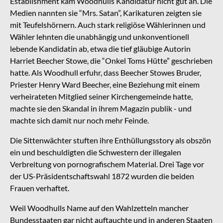
Establishment kam Woodhulls Kandidatur nicht gut an. Die
Medien nannten sie “Mrs. Satan”, Karikaturen zeigten sie
mit Teufelshörnern. Auch stark religiöse Wählerinnen und
Wähler lehnten die unabhängig und unkonventionell
lebende Kandidatin ab, etwa die tief gläubige Autorin
Harriet Beecher Stowe, die “Onkel Toms Hütte” geschrieben
hatte. Als Woodhull erfuhr, dass Beecher Stowes Bruder,
Priester Henry Ward Beecher, eine Beziehung mit einem
verheirateten Mitglied seiner Kirchengemeinde hatte,
machte sie den Skandal in ihrem Magazin publik - und
machte sich damit nur noch mehr Feinde.
Die Sittenwächter stuften ihre Enthüllungsstory als obszön
ein und beschuldigten die Schwestern der illegalen
Verbreitung von pornografischem Material. Drei Tage vor
der US-Präsidentschaftswahl 1872 wurden die beiden
Frauen verhaftet.
Weil Woodhulls Name auf den Wahlzetteln mancher
Bundesstaaten gar nicht auftauchte und in anderen Staaten