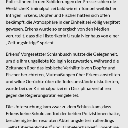
Polizistinnen. In den Schilderungen der Presse schien die
Weibliche Kriminalpolizei bald wie ein Tümpel weiblicher
Intrigen: Erkens, Dopfer und Fischer hätten sich offen
bekämpft, die Atmosphäre in der Einheit sei völlig vergiftet
gewesen. Erkens wurde so energisch von den Medien
verurteilt, dass die Historikerin Ursula Nienhaus von einer
„Zeitungsintrige“ spricht.
Erkens‘ Vorgesetzter Schlanbusch nutzte die Gelegenheit,
um die ihm ungeliebte Kollegin loszuwerden. Während die
Zeitungen über das lesbische Verhältnis von Dopfer und
Fischer berichteten, Mutmaßungen über Erkens anstellten
und wilde Gerüchte über die Todesumstände diskutierten,
wurde bei der Kriminalpolizei ein Disziplinarverfahren
gegen die Regierungsrätin eingeleitet.
Die Untersuchung kam zwar zu dem Schluss kam, dass
Erkens keine Schuld am Tod der beiden Polizistinnen hatte,
bescheinigte der resoluten Abteilungsleiterin allerdings
„Selbstüberheblichkeit“ und „Unbelehrbarkeit“. Josephine