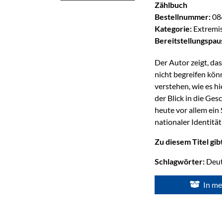
Zählbuch
Bestellnummer:
08
Kategorie:
Extremis
Bereitstellungspau
Der Autor zeigt, da
nicht begreifen kö
verstehen, wie es h
der Blick in die Ge
heute vor allem ein
nationaler Identität
Zu diesem Titel gib
Schlagwörter:
Deut
In me