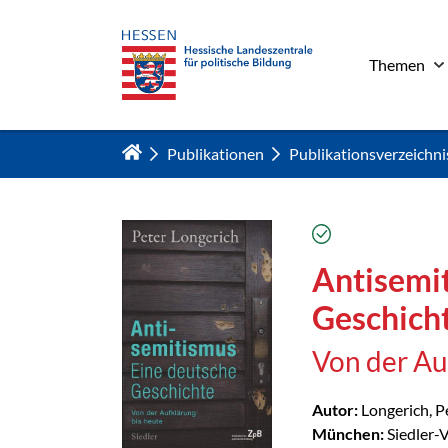
Themen
Zum Hauptinhalt springen
Publikationen
Publikationsverzeichni
verfügbar
Antisemit
Geschich
Von der Au
Autor:
Longerich, P
München:
Siedler-V