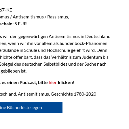
67-KE
mus / Antisemitismus / Rassismus,
schale:
5 EUR
ss wir den gegenwärtigen Antisemitismus in Deutschland
nnen, wenn wir ihn vor allem als Sündenbock-Phänomen
ierzulande in Schule und Hochschule gelehrt wird. Denn
schichte offenbart, dass das Verhältnis zum Judentum bis
 Spiegel des deutschen Selbstbildes und der Suche nach
 geblieben ist.
t es einen Podcast, bitte
hier
klicken!
schland, Antisemitismus, Geschichte 1780-2020
ine Bücherkiste legen