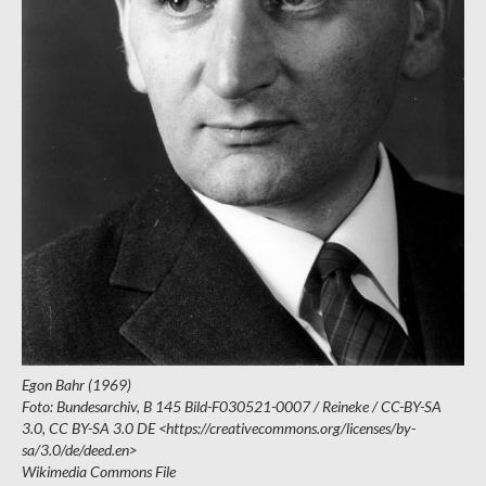
Egon Bahr (1969)
Foto: Bundesarchiv, B 145 Bild-F030521-0007 / Reineke / CC-BY-SA
3.0, CC BY-SA 3.0 DE <https://creativecommons.org/licenses/by-
sa/3.0/de/deed.en>
Wikimedia Commons File