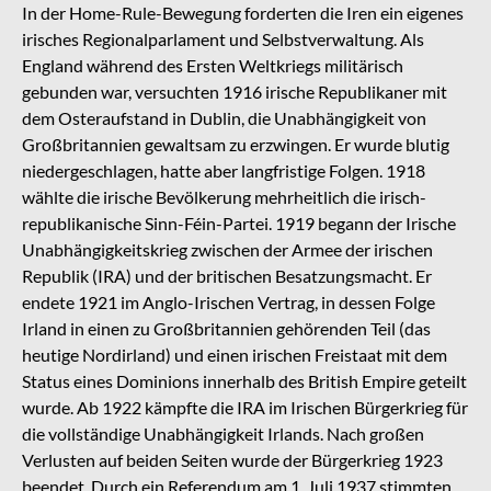
In der Home-Rule-Bewegung forderten die Iren ein eigenes
irisches Regionalparlament und Selbstverwaltung. Als
England während des Ersten Weltkriegs militärisch
gebunden war, versuchten 1916 irische Republikaner mit
dem Osteraufstand in Dublin, die Unabhängigkeit von
Großbritannien gewaltsam zu erzwingen. Er wurde blutig
niedergeschlagen, hatte aber langfristige Folgen. 1918
wählte die irische Bevölkerung mehrheitlich die irisch-
republikanische Sinn-Féin-Partei. 1919 begann der Irische
Unabhängigkeitskrieg zwischen der Armee der irischen
Republik (IRA) und der britischen Besatzungsmacht. Er
endete 1921 im Anglo-Irischen Vertrag, in dessen Folge
Irland in einen zu Großbritannien gehörenden Teil (das
heutige Nordirland) und einen irischen Freistaat mit dem
Status eines Dominions innerhalb des British Empire geteilt
wurde. Ab 1922 kämpfte die IRA im Irischen Bürgerkrieg für
die vollständige Unabhängigkeit Irlands. Nach großen
Verlusten auf beiden Seiten wurde der Bürgerkrieg 1923
beendet. Durch ein Referendum am 1. Juli 1937 stimmten