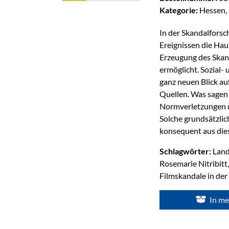
Kategorie:
Hessen,
In der Skandalforsc
Ereignissen die Ha
Erzeugung des Skand
ermöglicht. Sozial-
ganz neuen Blick au
Quellen. Was sagen
Normverletzungen u
Solche grundsätzlic
konsequent aus die
Schlagwörter:
Land
Rosemarie Nitribitt
Filmskandale in de
In me