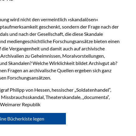
hung wird nicht den vermeintlich »skandalösen«
uptaufmerksamkeit geschenkt, sondern der Frage nach der
als und nach der Gesellschaft, die diese Skandale
 und mediengeschichtliche Forschungsansätze bieten einen
f die Vergangenheit und damit auch auf archivische
 Archivalien zu Geheimnissen, Moralvorstellungen,
nd Skandalen? Welche Wirklichkeit bildet Archivgut ab?
hen Fragen an archivalische Quellen ergeben sich ganz
sen Forschungsansätzen.
graf Philipp von Hessen, hessischer „Soldatenhandel“,
, Missbrauchsskandal, Theaterskandale, „documenta“,
r Weimarer Republik
ine Bücherkiste legen